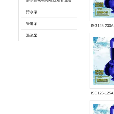
潜水香蕉视频在线观看免费
污水泵
管道泵
ISG125-200
式离心泵
混流泵
ISG125-125
式离心泵